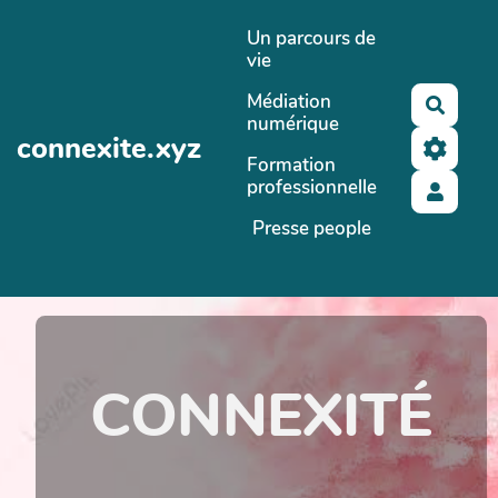
Aller au contenu principal
Un parcours de
vie
Médiation
Reche
numérique
connexite.xyz
Formation
professionnelle
Presse people
CONNEXITÉ