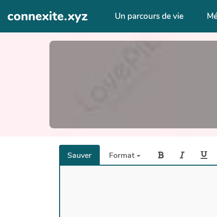
Aller au contenu principal
connexite.xyz
Un parcours de vie
Mé
Sauver
Format