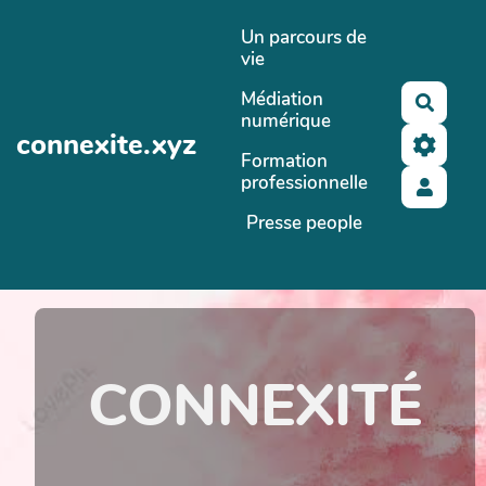
Aller au contenu principal
Un parcours de
vie
Médiation
Reche
numérique
connexite.xyz
Formation
professionnelle
Presse people
CONNEXITÉ