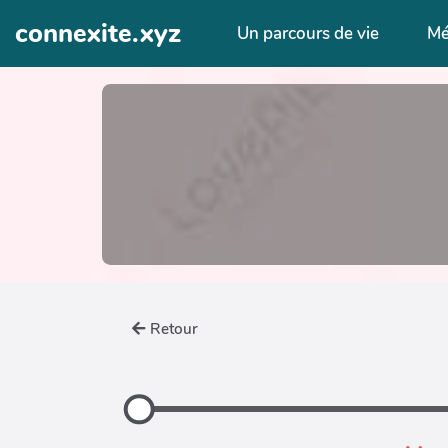
Aller au contenu principal
connexite.xyz
Un parcours de vie
Mé
Retour