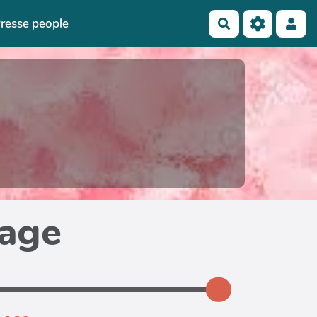
resse people
Rechercher
page