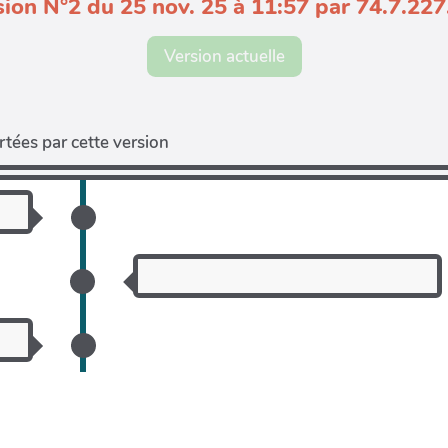
sion N°2 du 25 nov. 25 à 11:57 par 74.7.227
Version actuelle
tées par cette version