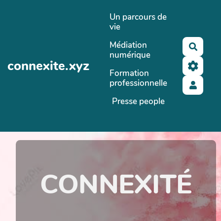
Aller au contenu principal
Un parcours de
vie
Médiation
Reche
numérique
connexite.xyz
Formation
professionnelle
Presse people
CONNEXITÉ