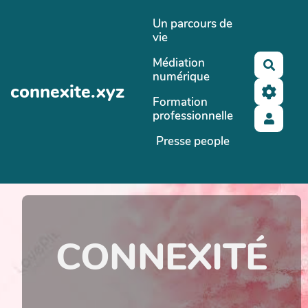
Aller au contenu principal
Un parcours de
vie
Médiation
Reche
numérique
connexite.xyz
Formation
professionnelle
Presse people
CONNEXITÉ