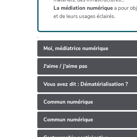
La médiation numérique
a pour obj
et de leurs usages éclairés.
.
Moi, médiatrice numérique
J'aime / j'aime pas
Vous avez dit : Dématérialisation ?
Commun numérique
Commun numérique