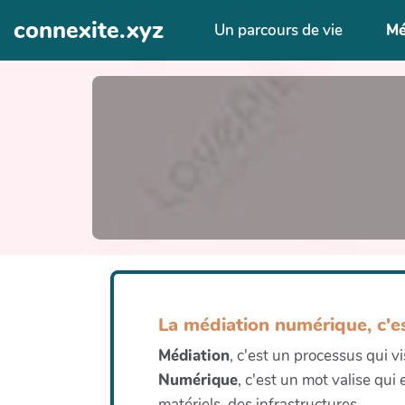
Aller au contenu principal
connexite.xyz
Un parcours de vie
Mé
La médiation numérique, c'es
Médiation
, c'est un processus qui v
Numérique
, c'est un mot valise qui
matériels, des infrastructures...