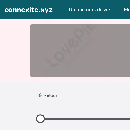
Aller au contenu principal
connexite.xyz
Un parcours de vie
Mé
Retour