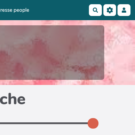
resse people
Rechercher
iche