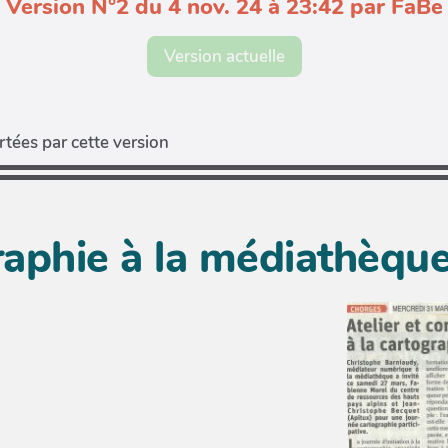
Version N°2 du 4 nov. 24 à 23:42 par FaBe
Version actuelle
tées par cette version
aphie à la médiathèqu