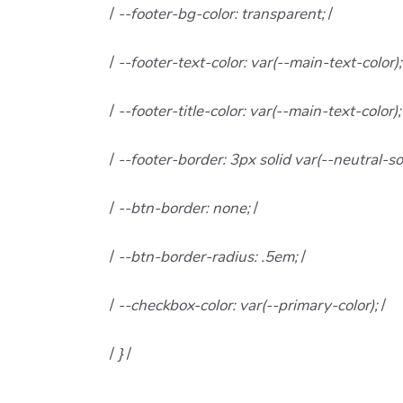
/
--footer-bg-color: transparent;
/
/
--footer-text-color: var(--main-text-color)
/
--footer-title-color: var(--main-text-color)
/
--footer-border: 3px solid var(--neutral-so
/
--btn-border: none;
/
/
--btn-border-radius: .5em;
/
/
--checkbox-color: var(--primary-color);
/
/
}
/