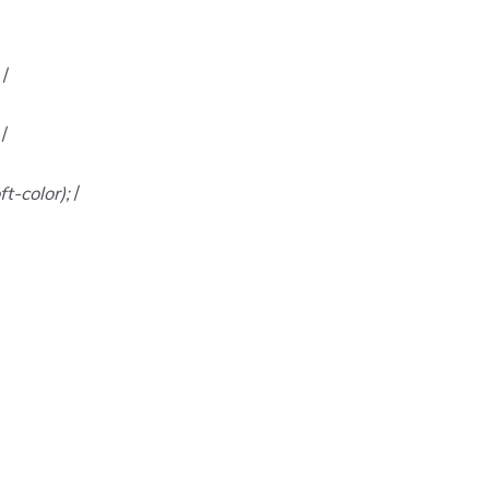
;
/
;
/
ft-color);
/