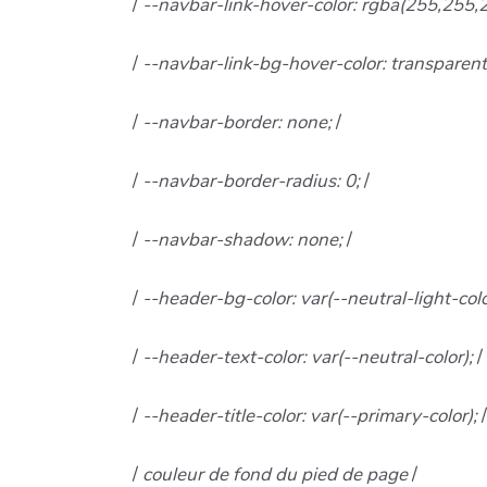
/
--navbar-link-hover-color: rgba(255,255,
/
--navbar-link-bg-hover-color: transparen
/
--navbar-border: none;
/
/
--navbar-border-radius: 0;
/
/
--navbar-shadow: none;
/
/
--header-bg-color: var(--neutral-light-colo
/
--header-text-color: var(--neutral-color);
/
/
--header-title-color: var(--primary-color);
/
/
couleur de fond du pied de page
/