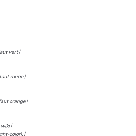
faut vert
/
efaut rouge
/
efaut orange
/
 wiki
/
ght-color);
/