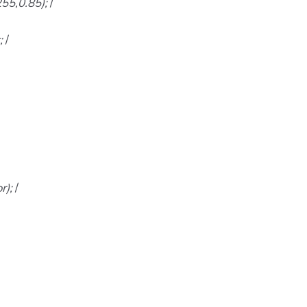
255,0.85);
/
t;
/
r);
/