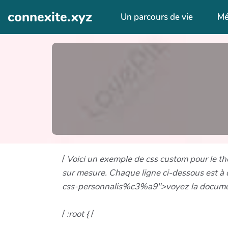
Aller au contenu principal
connexite.xyz
Un parcours de vie
Mé
/
Voici un exemple de css custom pour le the
sur mesure. Chaque ligne ci-dessous est à 
css-personnalis%c3%a9">voyez la documen
/
:root {
/