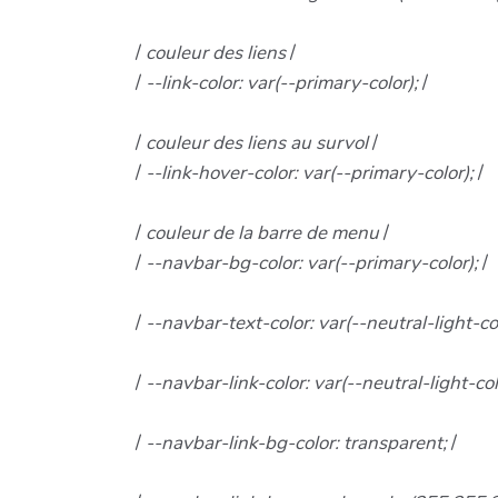
/
couleur des liens
/
/
--link-color: var(--primary-color);
/
/
couleur des liens au survol
/
/
--link-hover-color: var(--primary-color);
/
/
couleur de la barre de menu
/
/
--navbar-bg-color: var(--primary-color);
/
/
--navbar-text-color: var(--neutral-light-co
/
--navbar-link-color: var(--neutral-light-col
/
--navbar-link-bg-color: transparent;
/