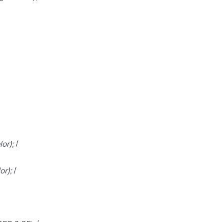
lor);
/
or);
/