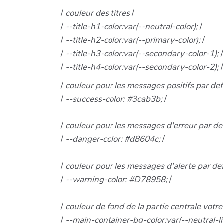
/
couleur des titres
/
/
--title-h1-color:var(--neutral-color);
/
/
--title-h2-color:var(--primary-color);
/
/
--title-h3-color:var(--secondary-color-1);
/
/
--title-h4-color:var(--secondary-color-2);
/
/
couleur pour les messages positifs par de
/
--success-color: #3cab3b;
/
/
couleur pour les messages d'erreur par d
/
--danger-color: #d8604c;
/
/
couleur pour les messages d'alerte par d
/
--warning-color: #D78958;
/
/
couleur de fond de la partie centrale votre
/
--main-container-bg-color:var(--neutral-li