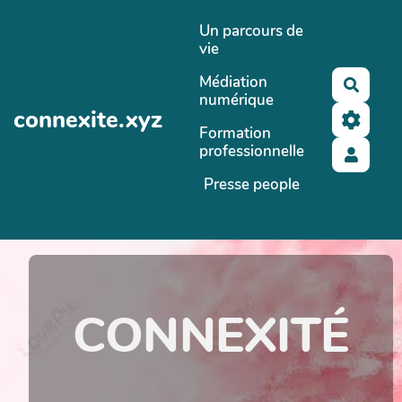
Aller au contenu principal
Un parcours de
vie
Médiation
Reche
numérique
connexite.xyz
Formation
professionnelle
Presse people
CONNEXITÉ