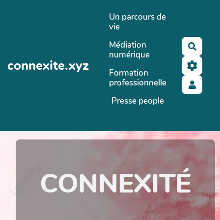
Aller au contenu principal
Un parcours de
vie
Médiation
Reche
numérique
connexite.xyz
Formation
professionnelle
Presse people
CONNEXITÉ